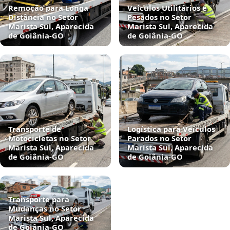
Remoção para Longa
Veículos Utilitários e
Distância no Setor
Pesados no Setor
Marista Sul, Aparecida
Marista Sul, Aparecida
de Goiânia‑GO
de Goiânia‑GO
Transporte de
Logística para Veículos
Motocicletas no Setor
Parados no Setor
Marista Sul, Aparecida
Marista Sul, Aparecida
de Goiânia‑GO
de Goiânia‑GO
Transporte para
Mudanças no Setor
Marista Sul, Aparecida
de Goiânia‑GO