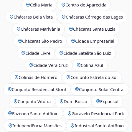
Célia Maria
Centro de Aparecida
Chácaras Bela Vista
Chácaras Córrego das Lages
Chácaras Marivânia
Chácaras Santa Luzia
Chácaras São Pedro
Cidade Empresarial
Cidade Livre
Cidade Satélite São Luiz
Cidade Vera Cruz
Colina Azul
Colinas de Homero
Conjunto Estrela do Sul
Conjunto Residencial Storil
Conjunto Solar Central
Conjunto Vitória
Dom Bosco
Expansul
Fazenda Santo Antônio
Garavelo Residencial Park
Independência Mansões
Industrial Santo Antônio