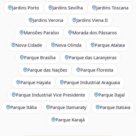
Jardins Porto
Jardins Sevilha
Jardins Toscana
Jardins Verona
Jardins Viena II
Mansões Paraíso
Morada dos Pássaros
Nova Cidade
Nova Olinda
Parque Atalaia
Parque Brasília
Parque das Laranjeiras
Parque das Nações
Parque Floresta
Parque Hayala
Parque Industrial Araguaia
Parque Industrial Vice Presidente
Parque Itajaí
Parque Itália
Parque Itamaraty
Parque Itatiaia
Parque Karajá