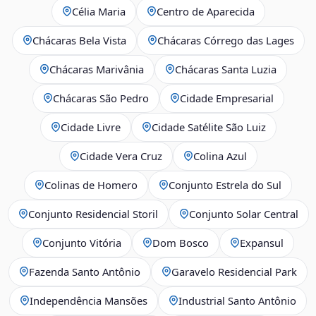
Célia Maria
Centro de Aparecida
Chácaras Bela Vista
Chácaras Córrego das Lages
Chácaras Marivânia
Chácaras Santa Luzia
Chácaras São Pedro
Cidade Empresarial
Cidade Livre
Cidade Satélite São Luiz
Cidade Vera Cruz
Colina Azul
Colinas de Homero
Conjunto Estrela do Sul
Conjunto Residencial Storil
Conjunto Solar Central
Conjunto Vitória
Dom Bosco
Expansul
Fazenda Santo Antônio
Garavelo Residencial Park
Independência Mansões
Industrial Santo Antônio