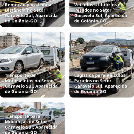
Remoção para Longa
Veículos Utilitários e
Distância no Setor
Pesados no Setor
Garavelo Sul, Aparecida
Garavelo Sul, Aparecida
de Goiânia‑GO
de Goiânia‑GO
Transporte de
Logística para Veículos
Motocicletas no Setor
Parados no Setor
Garavelo Sul, Aparecida
Garavelo Sul, Aparecida
de Goiânia‑GO
de Goiânia‑GO
Transporte para
Mudanças no Setor
Garavelo Sul, Aparecida
de Goiânia‑GO