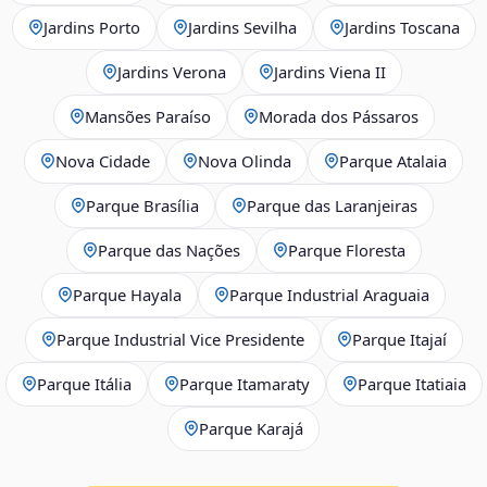
Jardins Porto
Jardins Sevilha
Jardins Toscana
Jardins Verona
Jardins Viena II
Mansões Paraíso
Morada dos Pássaros
Nova Cidade
Nova Olinda
Parque Atalaia
Parque Brasília
Parque das Laranjeiras
Parque das Nações
Parque Floresta
Parque Hayala
Parque Industrial Araguaia
Parque Industrial Vice Presidente
Parque Itajaí
Parque Itália
Parque Itamaraty
Parque Itatiaia
Parque Karajá