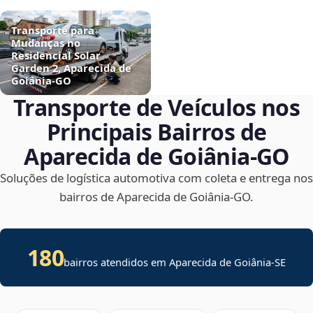
Transporte para
Mudanças no
Residencial Solar
Garden 2, Aparecida de
Goiânia‑GO
Transporte de Veículos nos
Principais Bairros de
Aparecida de Goiânia‑GO
Soluções de logística automotiva com coleta e entrega nos
bairros de Aparecida de Goiânia‑GO.
180
bairros atendidos em
Aparecida de Goiânia
-
SE