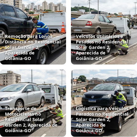
Remoção para Longa
Veículos Utilitários e
Distância no Residencial
Pesados no Residencial
Solar Garden 2,
Solar Garden 2,
Aparecida de
Aparecida de
Goiânia‑GO
Goiânia‑GO
Transporte de
Logística para Veículos
Motocicletas no
Parados no Residencial
Residencial Solar
Solar Garden 2,
Garden 2, Aparecida de
Aparecida de
Goiânia‑GO
Goiânia‑GO