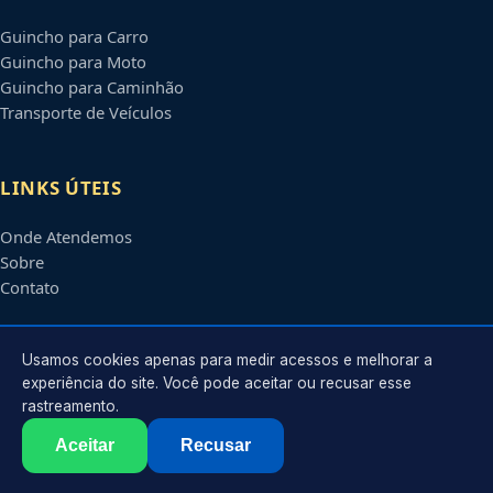
Guincho para Carro
Guincho para Moto
Guincho para Caminhão
Transporte de Veículos
LINKS ÚTEIS
Onde Atendemos
Sobre
Contato
CONTATO
Usamos cookies apenas para medir acessos e melhorar a
experiência do site. Você pode aceitar ou recusar esse
rastreamento.
Atendimento em
Aparecida de Goiânia
-
GO
e regiões parceiras
contato@guinchosaparecidadegoiania.com.br
Aceitar
Recusar
©
2026
Guincho em
Aparecida de Goiânia
-
GO
. Todos os direitos reservados.
Política de Privacidade
·
Termos de Uso
·
Sitemap