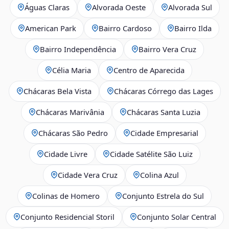
Águas Claras
Alvorada Oeste
Alvorada Sul
American Park
Bairro Cardoso
Bairro Ilda
Bairro Independência
Bairro Vera Cruz
Célia Maria
Centro de Aparecida
Chácaras Bela Vista
Chácaras Córrego das Lages
Chácaras Marivânia
Chácaras Santa Luzia
Chácaras São Pedro
Cidade Empresarial
Cidade Livre
Cidade Satélite São Luiz
Cidade Vera Cruz
Colina Azul
Colinas de Homero
Conjunto Estrela do Sul
Conjunto Residencial Storil
Conjunto Solar Central