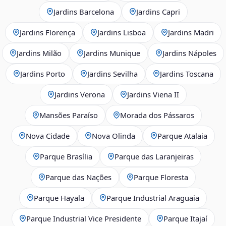
Jardins Barcelona
Jardins Capri
Jardins Florença
Jardins Lisboa
Jardins Madri
Jardins Milão
Jardins Munique
Jardins Nápoles
Jardins Porto
Jardins Sevilha
Jardins Toscana
Jardins Verona
Jardins Viena II
Mansões Paraíso
Morada dos Pássaros
Nova Cidade
Nova Olinda
Parque Atalaia
Parque Brasília
Parque das Laranjeiras
Parque das Nações
Parque Floresta
Parque Hayala
Parque Industrial Araguaia
Parque Industrial Vice Presidente
Parque Itajaí