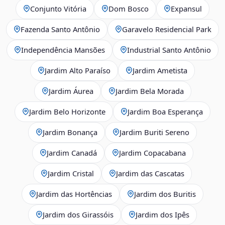
Conjunto Vitória
Dom Bosco
Expansul
Fazenda Santo Antônio
Garavelo Residencial Park
Independência Mansões
Industrial Santo Antônio
Jardim Alto Paraíso
Jardim Ametista
Jardim Áurea
Jardim Bela Morada
Jardim Belo Horizonte
Jardim Boa Esperança
Jardim Bonança
Jardim Buriti Sereno
Jardim Canadá
Jardim Copacabana
Jardim Cristal
Jardim das Cascatas
Jardim das Hortências
Jardim dos Buritis
Jardim dos Girassóis
Jardim dos Ipês