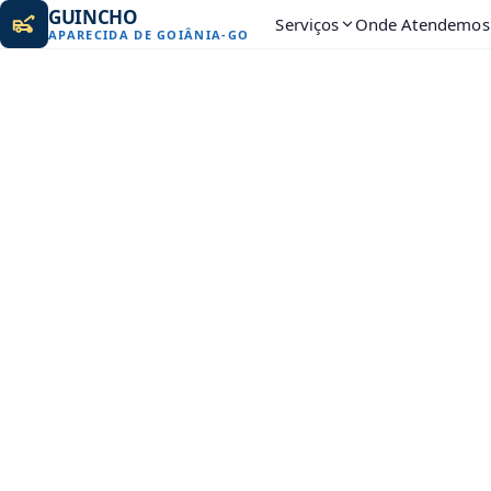
GUINCHO
Serviços
Onde Atendemos
APARECIDA DE GOIÂNIA
-
GO