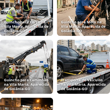
Guincho para Carro na
Guincho para Moto na
Vila Maria, Aparecida de
Vila Maria, Aparecida de
Goiânia‑GO
Goiânia‑GO
Guincho para Caminhão
Transporte de Veículos
na Vila Maria, Aparecida
na Vila Maria, Aparecida
de Goiânia‑GO
de Goiânia‑GO