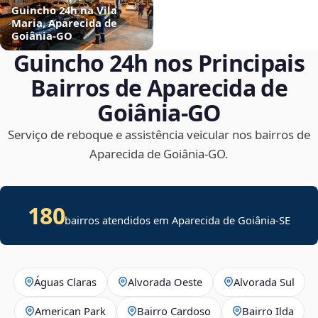
Guincho 24h na Vila
Maria, Aparecida de
Goiânia‑GO
Guincho 24h nos Principais
Bairros de Aparecida de
Goiânia‑GO
Serviço de reboque e assistência veicular nos bairros de
Aparecida de Goiânia‑GO.
180
bairros atendidos em
Aparecida de Goiânia
-
SE
Águas Claras
Alvorada Oeste
Alvorada Sul
American Park
Bairro Cardoso
Bairro Ilda