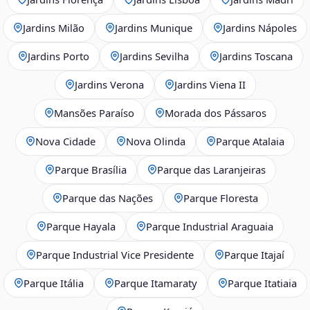
Jardins Milão
Jardins Munique
Jardins Nápoles
Jardins Porto
Jardins Sevilha
Jardins Toscana
Jardins Verona
Jardins Viena II
Mansões Paraíso
Morada dos Pássaros
Nova Cidade
Nova Olinda
Parque Atalaia
Parque Brasília
Parque das Laranjeiras
Parque das Nações
Parque Floresta
Parque Hayala
Parque Industrial Araguaia
Parque Industrial Vice Presidente
Parque Itajaí
Parque Itália
Parque Itamaraty
Parque Itatiaia