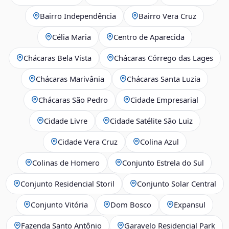
Bairro Independência
Bairro Vera Cruz
Célia Maria
Centro de Aparecida
Chácaras Bela Vista
Chácaras Córrego das Lages
Chácaras Marivânia
Chácaras Santa Luzia
Chácaras São Pedro
Cidade Empresarial
Cidade Livre
Cidade Satélite São Luiz
Cidade Vera Cruz
Colina Azul
Colinas de Homero
Conjunto Estrela do Sul
Conjunto Residencial Storil
Conjunto Solar Central
Conjunto Vitória
Dom Bosco
Expansul
Fazenda Santo Antônio
Garavelo Residencial Park