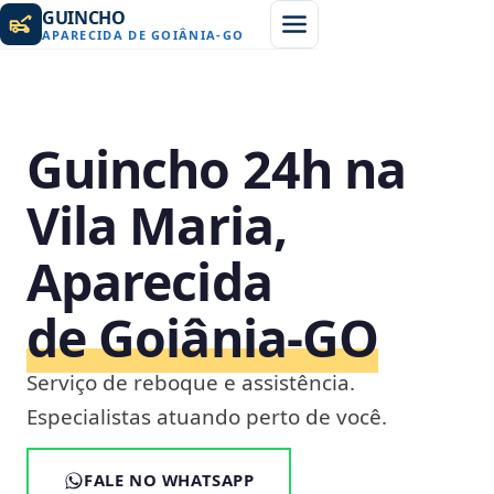
GUINCHO
APARECIDA DE GOIÂNIA
-
GO
Guincho 24h na
Vila Maria,
Aparecida
de Goiânia‑GO
Serviço de reboque e assistência.
Especialistas atuando perto de você.
FALE NO WHATSAPP