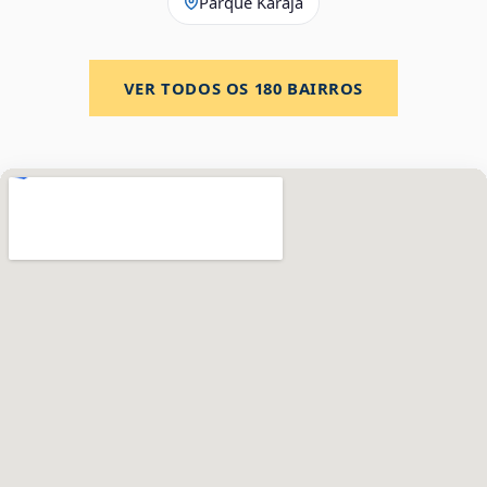
Parque Karajá
VER TODOS OS
180
BAIRROS